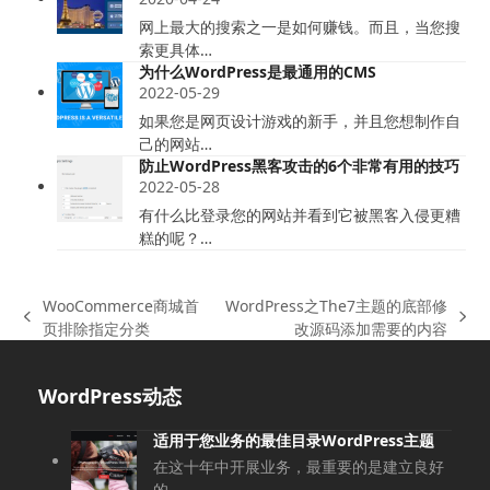
网上最大的搜索之一是如何赚钱。而且，当您搜
索更具体…
为什么WordPress是最通用的CMS
2022-05-29
如果您是网页设计游戏的新手，并且您想制作自
己的网站…
防止WordPress黑客攻击的6个非常有用的技巧
2022-05-28
有什么比登录您的网站并看到它被黑客入侵更糟
糕的呢？…
WooCommerce商城首
WordPress之The7主题的底部修
上
下
页排除指定分类
改源码添加需要的内容
一
一
篇
篇
WordPress动态
文
文
章:
章:
适用于您业务的最佳目录WordPress主题
在这十年中开展业务，最重要的是建立良好
的…