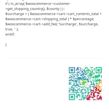
if ( in_array( $woocommerce->customer-
>get_shipping_country(), $county ) ) :

$surcharge = ( $woocommerce->cart->cart_contents_total + 
$woocommerce->cart->shipping_total ) * $percentage;

$woocommerce->cart->add_fee( 'Surcharge', $surcharge, 
true, '' );

endif;

}