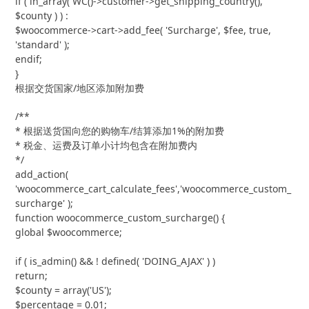
if ( in_array( WC()->customer->get_shipping_country(), 
$county ) ) :

$woocommerce->cart->add_fee( 'Surcharge', $fee, true, 
'standard' );

endif;

}
根据交货国家/地区添加附加费
/**

* 根据送货国向您的购物车/结算添加1%的附加费

* 税金、运费及订单小计均包含在附加费内

*/

add_action( 
'woocommerce_cart_calculate_fees','woocommerce_custom_
surcharge' );

function woocommerce_custom_surcharge() {

global $woocommerce;

if ( is_admin() && ! defined( 'DOING_AJAX' ) )

return;

$county = array('US');

$percentage = 0.01;
