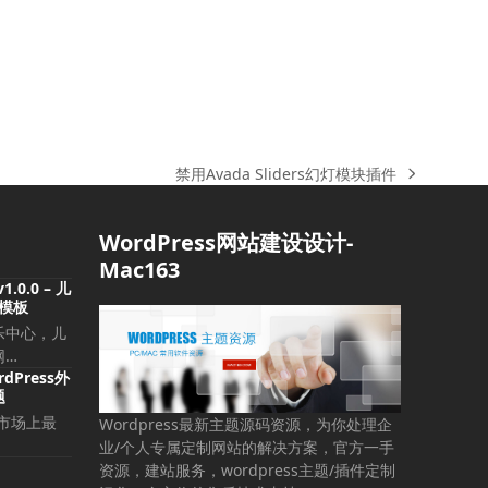
禁用Avada Sliders幻灯模块插件
下
一
篇
WordPress网站建设设计-
文
Mac163
章:
v1.0.0 – 儿
的模板
乐中心，儿
网…
dPress外
题
止市场上最
Wordpress最新主题源码资源，为你处理企
业/个人专属定制网站的解决方案，官方一手
资源，建站服务，wordpress主题/插件定制