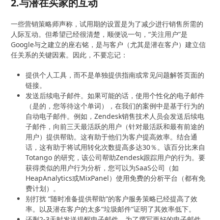
2.与潜在买家的互动
一些营销策略师声称，试用期的设置是为了减少进行销售所需的
人际互动。但希望已经很清楚，顺便说一句，“关注用户”是
Google与之建立的座右铭，是与客户（尤其是潜在客户）建立信
任关系的关键因素。因此，不要忘记：
提供个人工具，而不是单独提供指南或常见问题解答页面的
链接。
发送后续电子邮件。如果可能的话，使用个性化的电子邮件
（是的，您等待这个单词），在我们的案例中是基于行为的
自动电子邮件。例如，Zendesk销售技术人员会发送后续电
子邮件，向前三天最活跃的用户（针对最活跃和最有前途的
用户）提供帮助。这有助于他们为客户提高效率。结合通
话，这有助于将试用转化次数提高多达30％。该百分比来自
Totango 的研究，该公司帮助Zendesk跟踪用户的行为。要
获得类似的用户行为分析，您可以为SaaS公司（如
HeapAnalytics或MixPanel）使用免费的分析平台（都有免
费计划）。
别打扰 “随时准备提供帮助”的客户服务策略已经提高了效
率。以及潜在客户的太多“垃圾邮件”证明了其效率低下。
还剩2-3天时发送提醒电子邮件。为了撰写更好的电子邮件，