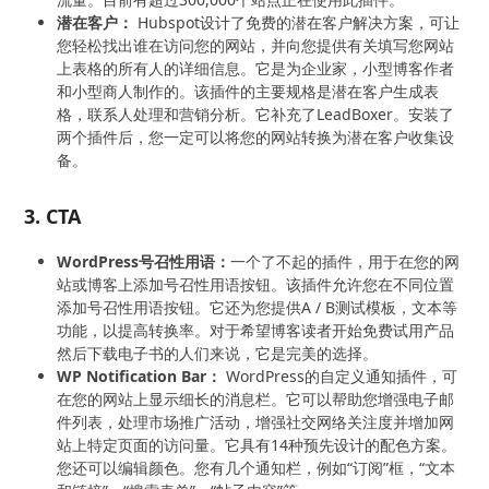
潜在客户：
Hubspot设计了免费的潜在客户解决方案，可让
您轻松找出谁在访问您的网站，并向您提供有关填写您网站
上表格的所有人的详细信息。它是为企业家，小型博客作者
和小型商人制作的。该插件的主要规格是潜在客户生成表
格，联系人处理和营销分析。它补充了LeadBoxer。安装了
两个插件后，您一定可以将您的网站转换为潜在客户收集设
备。
3. CTA
WordPress号召性用语：
一个了不起的插件，用于在您的网
站或博客上添加号召性用语按钮。该插件允许您在不同位置
添加号召性用语按钮。它还为您提供A / B测试模板，文本等
功能，以提高转换率。对于希望博客读者开始免费试用产品
然后下载电子书的人们来说，它是完美的选择。
WP Notification Bar：
WordPress的自定义通知插件，可
在您的网站上显示细长的消息栏。它可以帮助您增强电子邮
件列表，处理市场推广活动，增强社交网络关注度并增加网
站上特定页面的访问量。它具有14种预先设计的配色方案。
您还可以编辑颜色。您有几个通知栏，例如“订阅”框，“文本