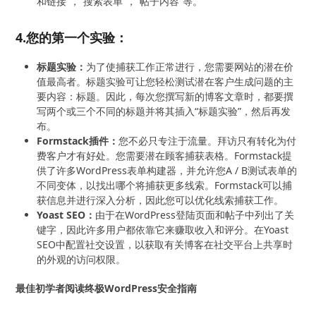
和链接”，“搜索表单”，“帖子内容”等。
4.您的第一个实验：
标题实验：
为了使捕获工作正常进行，您需要网站的潜在价
值最高者。标题实验可让您轻松测试潜在客户生成问题的主
要内容：标题。因此，每次您撰写新的博客文章时，都要撰
写两个或三个不同的标题并将其插入“标题实验”，然后再发
布。
Formstack插件：
您不必只专注于流量。拜访只有转化为付
费客户才有好处。您需要潜在顾客捕获表格。Formstack提
供了许多WordPress表单构建器，并允许您A / B测试表单的
不同变体，以找出哪个将捕获更多线索。Formstack可以捕
获信息并进行深入分析，因此您可以优化线索捕获工作。
Yoast SEO：
由于在WordPress登陆页面和帖子中列出了关
键字，因此许多用户都依靠它来赚取收入和评分。在Yoast
SEO中配置社交设置，以获取有关博客在社交平台上共享时
的外观的访问权限。
最佳初学者阅读终极WordPress安全指南