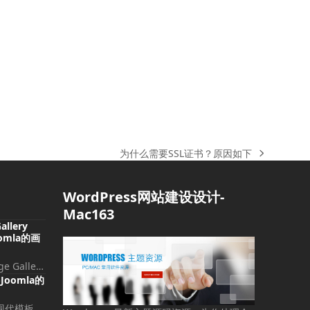
为什么需要SSL证书？原因如下
下
一
篇
WordPress网站建设设计-
文
Mac163
章:
allery
Joomla的画
e Galle…
2-Joomla的
一个现代模板，