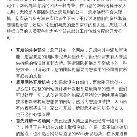
记住，网站与其背后的团队一样专业。在为您的网站选择开发人
员时，无论是内部团队还是您雇用的公司，您永远都不会太谨
慎。您应该与所有潜在应聘者坐下来，不仅讨论他们的资格和首
选编程语言，还应讨论他们与您的业务需求的相关性。您还可以
根据自己的人员配备能力将全部或部分工作负载分配给开发公
司：
开发的外包部分：
您已经有一个网站，只想向其中添加新功
能。您需要您的团队来完成其他任务，但仍然需要有人来提
供持续的错误修复和支持。聘请团队扩展是平衡成本的一种
好方法，但请记住，您的团队将需要向您雇用的公司提供所
有必要的文档。
雇用网络开发机构：
如果您没有IT部门，而您刚开始创业，
那么使用完整的网站设计和开发服务是最简单的选择。他们
可以处理一切，从创建完美的响应式网站设计到使用尖端的
技术创新来构建您想要的网站，然后为您提供维护。因为所
有内容都将由同一家公司开发，所以您不必同步多个团队，
也不必担心微管理。
首先聘请一名顾问：
您已经进入商业世界已经有一段时间
了，并且正在考虑在Web上取得突破。但是，您不知道确切
的起点，也不熟悉网站应遵循的Web开发趋势。在不知道自