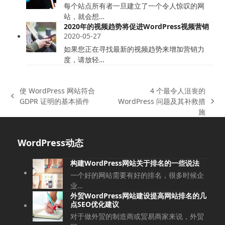
每个站点所有者一旦建立了一个令人惊叹的网
站，就会想…
2020年的视频趋势将促进WordPress视频营销
2020-05-27
如果您正在寻找最新的视频趋势来增加营销力
度，请放轻…
使 WordPress 网站符合
4 个最令人沮丧的
上
GDPR 证明的基本插件
WordPress 问题及其补救措
下
一
施
一
篇
篇
文
文
WordPress动态
章:
章:
构建WordPress网站关于排名的一些说法
一个好的网站需要有好的排名，很多时候企
业…
外贸WordPress网站建设提高网站排名的几
点SEO优化建议
对于做外贸的制造商或贸易商家来说，外贸