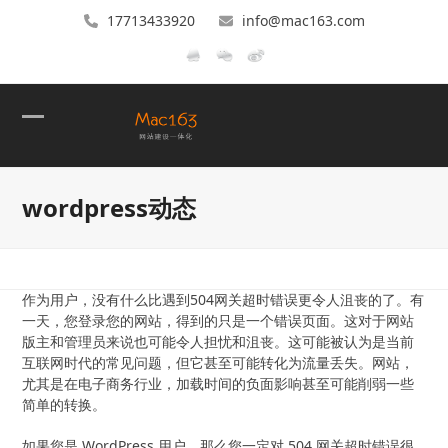
17713433920
info@mac163.com
Open
Close
mobile
mobile
wordpress动态
menu
menu
作为用户，没有什么比遇到504网关超时错误更令人沮丧的了。有
一天，您登录您的网站，得到的只是一个错误页面。这对于网站
版主和管理员来说也可能令人担忧和沮丧。这可能被认为是当前
互联网时代的常见问题，但它甚至可能转化为流量丢失。网站，
尤其是在电子商务行业，加载时间的负面影响甚至可能削弱一些
简单的转换。
如果您是 WordPress 用户，那么您一定对 504 网关超时错误很