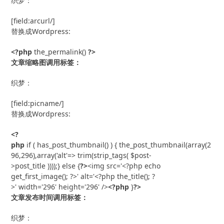
织梦：
[field:arcurl/]
替换成Wordpress:
<?php
 the_permalink() 
?>
文章缩略图调用标签：
织梦：
[field:picname/]
替换成Wordpress:
<?
php
 if ( has_post_thumbnail() ) { the_post_thumbnail(array(2
96,296),array('alt'=> trim(strip_tags( $post-
>post_title ))));} else {
?>
<img src='<?php echo 
get_first_image(); ?>' alt='<?php the_title(); ?
>' width='296' height='296' />
<?php
 }
?>
文章发布时间调用标签：
织梦：