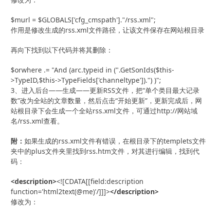
$murl = $GLOBALS['cfg_cmspath']."/rss.xml";
作用是修改生成的rss.xml文件路径，让该文件保存在网站根目录
再向下找到以下代码并将其删除：
$orwhere .= "And (arc.typeid in (".GetSonIds($this-
>TypeID,$this->TypeFields['channeltype']).") )";
3、进入后台——生成——更新RSS文件，把“单个类目最大记录
数”改为全站的文章数量，然后点击“开始更新”，更新完成后，网
站根目录下会生成一个全站rss.xml文件，可通过http://网站域
名/rss.xml查看。
附：
如果生成的rss.xml文件有错误，在根目录下的templets文件
夹中的plus文件夹里找到rss.htm文件，对其进行编辑，找到代
码：
<description>
<![CDATA[[field:description 
function='html2text(@me)'/]]]>
</description>
修改为：