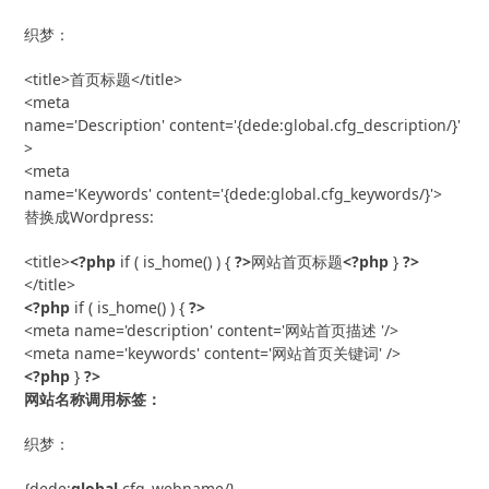
织梦：
<title>首页标题</title>

<meta 
name='Description' content='{dede:global.cfg_description/}'
>

<meta 
name='Keywords' content='{dede:global.cfg_keywords/}'>
替换成Wordpress:
<title>
<?php
 if ( is_home() ) { 
?>
网站首页标题
<?php
 } 
?>
<?php
 if ( is_home() ) { 
?>
<meta name='description' content='网站首页描述 '/>

<?php
 } 
?>
网站名称调用标签：
织梦：
{dede:
global
.cfg_webname/}