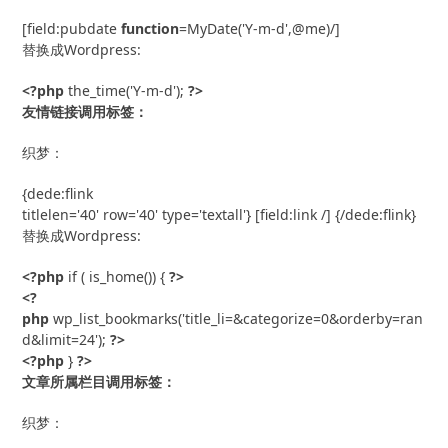
[field:pubdate 
function
=MyDate('Y-m-d',@me)/]
替换成Wordpress:
<?php
 the_time('Y-m-d'); 
?>
友情链接调用标签：
织梦：
{dede:flink 
titlelen='40' row='40' type='textall'} [field:link /] {/dede:flink}
替换成Wordpress:
<?php
 if ( is_home()) { 
?>
<?
php
 wp_list_bookmarks('title_li=&categorize=0&orderby=ran
d&limit=24'); 
?>
<?php
 } 
?>
文章所属栏目调用标签：
织梦：