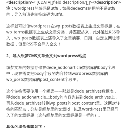
<description>
<![CDATA[[field:description/]]]>
</description>
注：
wordpress的编码是utf8，如果dedecms使用的不是utf8
的，导入前请先转换编码为utf8。
这样就可以使wordpress在wp_posts数据表上生成文章标题，在
wp_terms数据表上生成文章分类，并匹配起来，此外通过RSS导
入，wp_posts数据表上还导入了文章摘要、日期、自定义网址等
数据，但是RSS不会导入全文！
2、导入织梦CMS文章全文到wordpress站点
织梦文章的数据存储在dede_addonarticle数据库的body字段
中，现在需要把body字段的内容转到wordpress数据库的
wp_posts数据库的post_content字段里。
这个转换需要使用一个桥梁——那就是dede_archives数据表，
即dede_addonarticle上body的内容先转到dede_archives上，
再从dede_archives转到wp_posts的post_content里。这两次转
换的匹配点，分别是织梦里的文章id，以及WordPress里已经导
入了的文章标题（这与织梦里的文章标题是一样的）。
具体的操作步骤如下：