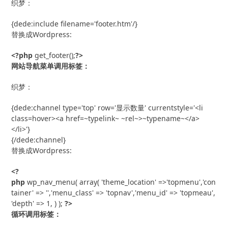
织梦：
{dede:include filename='footer.htm'/}
替换成Wordpress:
<?php
 get_footer();
?>
网站导航菜单调用标签：
织梦：
{dede:channel type='top' row='显示数量' currentstyle='<li 
class=hover><a href=~typelink~ ~rel~>~typename~</a>
</li>'}

{/dede:channel}
替换成Wordpress:
<?
php
 wp_nav_menu( array( 'theme_location' =>'topmenu','con
tainer' => '','menu_class' => 'topnav','menu_id' => 'topmeau',
'depth' => 1, ) ); 
?>
循环调用标签：