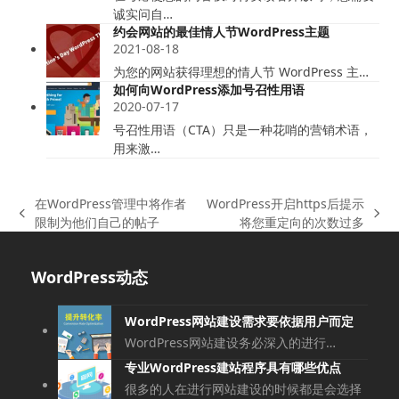
诚实问自…
约会网站的最佳情人节WordPress主题
2021-08-18
为您的网站获得理想的情人节 WordPress 主…
如何向WordPress添加号召性用语
2020-07-17
号召性用语（CTA）只是一种花哨的营销术语，
用来激…
在WordPress管理中将作者
WordPress开启https后提示
上
下
限制为他们自己的帖子
将您重定向的次数过多
一
一
篇
篇
WordPress动态
文
文
章:
章:
WordPress网站建设需求要依据用户而定
WordPress网站建设务必深入的进行…
专业WordPress建站程序具有哪些优点
很多的人在进行网站建设的时候都是会选择