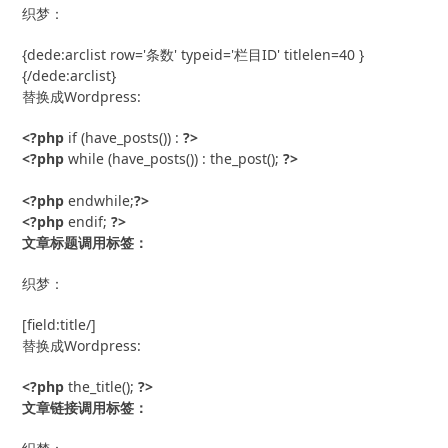
织梦：
{dede:arclist row='条数' typeid='栏目ID' titlelen=40 }

{/dede:arclist}
替换成Wordpress:
<?php
 if (have_posts()) : 
?>
<?php
 while (have_posts()) : the_post(); 
?>
<?php
 endwhile;
?>
<?php
 endif; 
?>
文章标题调用标签：
织梦：
[field:title/]
替换成Wordpress:
<?php
 the_title(); 
?>
文章链接调用标签：