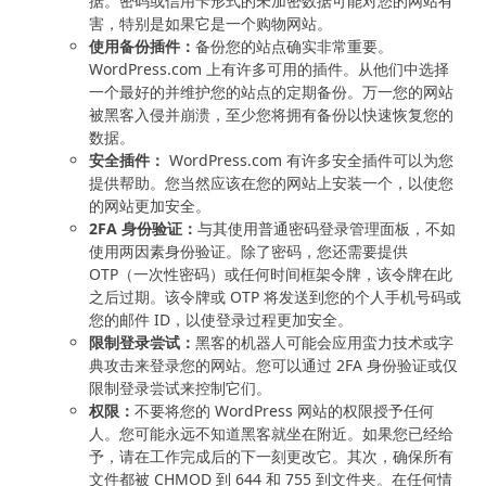
据。密码或信用卡形式的未加密数据可能对您的网站有
害，特别是如果它是一个购物网站。
使用备份插件：
备份您的站点确实非常重要。
WordPress.com 上有许多可用的插件。从他们中选择
一个最好的并维护您的站点的定期备份。万一您的网站
被黑客入侵并崩溃，至少您将拥有备份以快速恢复您的
数据。
安全插件：
WordPress.com 有许多安全插件可以为您
提供帮助。您当然应该在您的网站上安装一个，以使您
的网站更加安全。
2FA 身份验证：
与其使用普通密码登录管理面板，不如
使用两因素身份验证。除了密码，您还需要提供
OTP（一次性密码）或任何时间框架令牌，该令牌在此
之后过期。该令牌或 OTP 将发送到您的个人手机号码或
您的邮件 ID，以使登录过程更加安全。
限制登录尝试：
黑客的机器人可能会应用蛮力技术或字
典攻击来登录您的网站。您可以通过 2FA 身份验证或仅
限制登录尝试来控制它们。
权限：
不要将您的 WordPress 网站的权限授予任何
人。您可能永远不知道黑客就坐在附近。如果您已经给
予，请在工作完成后的下一刻更改它。其次，确保所有
文件都被 CHMOD 到 644 和 755 到文件夹。在任何情