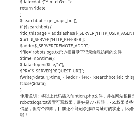
$date=date("Y-m-d G:i:s");

return $date;

}

$searchbot = get_naps_bot();

if ($searchbot) {

$tlc_thispage = addslashes($_SERVER['HTTP_USER_AGENT']
$url=$_SERVER['HTTP_REFERER'];

$addr=$_SERVER['REMOTE_ADDR'];

$file="robotslogs.txt"; //根目录下记录蜘蛛访问的文件

$time=nowtime();

$data=fopen($file,"a");

$PR="$_SERVER[REQUEST_URI]";

fwrite($data,"[$time] - $addr - $PR - $searchbot $tlc_thisp
fclose($data);

}
使用说明：将以上代码插入funtion.php文件，并在网站根目录
robotslogs.txt设置可写权限，最好是777权限，7
信息，但有个缺陷，目前还不能记录抓取网址时的状态，比如4
哦！