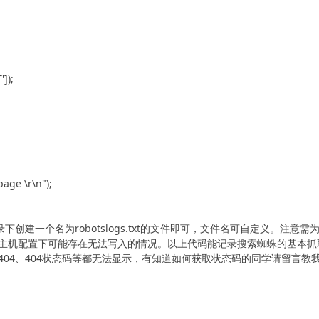
);

age \r\n");

下创建一个名为robotslogs.txt的文件即可，文件名可自定义。注意需
55权限某些主机配置下可能存在无法写入的情况。以上代码能记录搜索蜘蛛的基本抓
04、404状态码等都无法显示，有知道如何获取状态码的同学请留言教