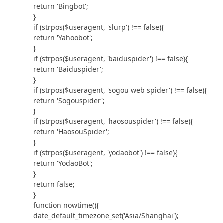
return 'Bingbot';

}

if (strpos($useragent, 'slurp') !== false){

return 'Yahoobot';

}

if (strpos($useragent, 'baiduspider') !== false){

return 'Baiduspider';

}

if (strpos($useragent, 'sogou web spider') !== false){

return 'Sogouspider';

}

if (strpos($useragent, 'haosouspider') !== false){

return 'HaosouSpider';

}

if (strpos($useragent, 'yodaobot') !== false){

return 'YodaoBot';

}

return false;

}

function nowtime(){

date_default_timezone_set('Asia/Shanghai');
