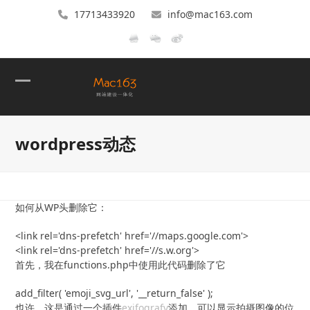
17713433920
info@mac163.com
Open
Close
mobile
mobile
wordpress动态
menu
menu
如何从WP头删除它：
<link rel='dns-prefetch' href='//maps.google.com'>
<link rel='dns-prefetch' href='//s.w.org'>
首先，我在functions.php中使用此代码删除了它
add_filter( 'emoji_svg_url', '__return_false' );
也许，这是通过一个插件
exifografy
添加，可以显示拍摄图像的位