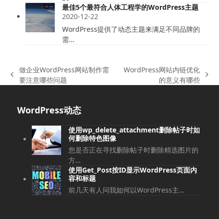
最佳5个最符合人体工程学的WordPress主题
2020-12-22
WordPress提供了动态主题来满足不同品牌的
需…
做企业WordPress网站制作需
WordPress网站内链优化
上
下
要注意哪些问题
的意义有哪些
一
一
篇
篇
WordPress动态
文
文
章:
章:
使用wp_delete_attachment删除帖子时如
何删除特色图像
您是否正在寻找删除帖子时删除精选图片的
方…
使用Get_Post按ID显示WordPress页面内
容和标题
前几天有人问我如何以WordPress主…