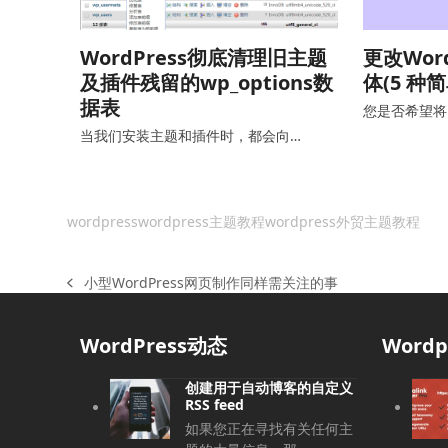
WordPress彻底清理旧主题
更改Wor
及插件残留的wp_options数
体(5 种
据表
您是否希望将 W
当我们安装主题和插件时，都会向…
wordpress
wordpress主题教程
wordpress外贸主题教程
小型WordPress网页制作同样需关注的事
上
一
篇
WordPress动态
Word
文
章:
创建用于自动博客的自定义
RSS feed
如果您正在寻找有关任何主