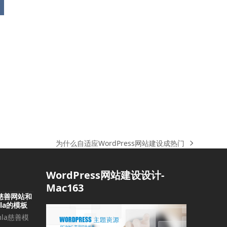
为什么自适应WordPress网站建设成热门
下
一
篇
WordPress网站建设设计-
文
Mac163
章:
 – 慈善网站和
la的模板
mla慈善模