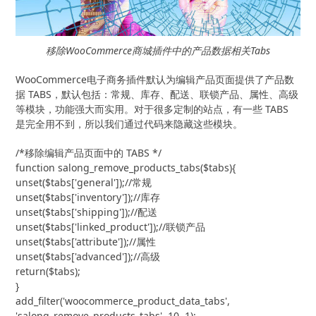
移除WooCommerce商城插件中的产品数据相关Tabs
WooCommerce电子商务插件默认为编辑产品页面提供了产品数
据 TABS，默认包括：常规、库存、配送、联锁产品、属性、高级
等模块，功能强大而实用。对于很多定制的站点，有一些 TABS
是完全用不到，所以我们通过代码来隐藏这些模块。
/*移除编辑产品页面中的 TABS */

function salong_remove_products_tabs($tabs){

unset($tabs['general']);//常规

unset($tabs['inventory']);//库存

unset($tabs['shipping']);//配送

unset($tabs['linked_product']);//联锁产品

unset($tabs['attribute']);//属性

unset($tabs['advanced']);//高级

return($tabs);

}

add_filter('woocommerce_product_data_tabs', 
'salong_remove_products_tabs', 10, 1);