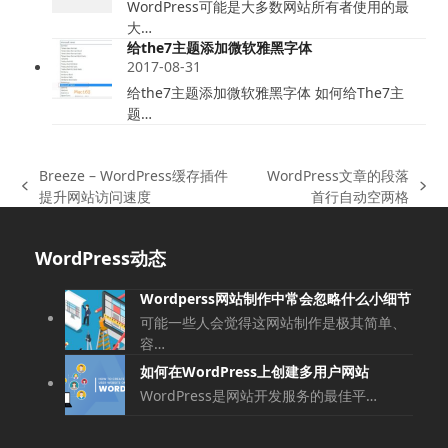
WordPress可能是大多数网站所有者使用的最
大…
给the7主题添加微软雅黑字体
2017-08-31
给the7主题添加微软雅黑字体 如何给The7主
题…
Breeze – WordPress缓存插件
WordPress文章的段落
上
下
提升网站访问速度
首行自动空两格
一
一
篇
篇
WordPress动态
文
文
章:
章:
Wordperss网站制作中常会忽略什么小细节
可能一些人会觉得这网站制作是极其简单、
容…
如何在WordPress上创建多用户网站
WordPress是网站开发服务的最佳平…