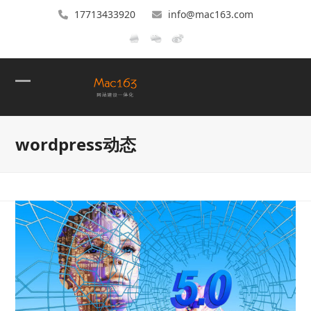
17713433920
info@mac163.com
Open
Close
mobile
mobile
wordpress动态
menu
menu