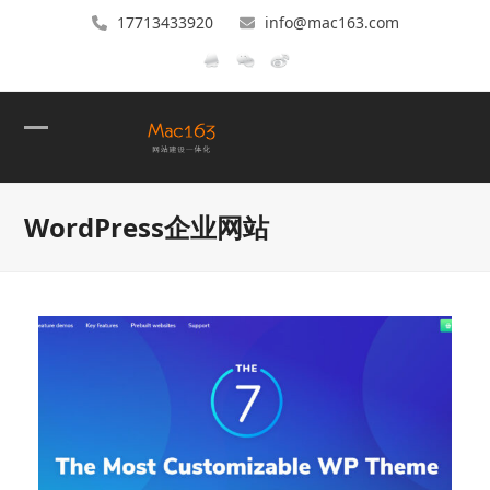
17713433920
info@mac163.com
Open
Close
mobile
mobile
WordPress企业网站
menu
menu