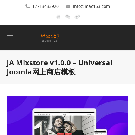
17713433920
info@mac163.com
Open
Close
mobile
mobile
JA Mixstore v1.0.0 – Universal
menu
menu
Joomla网上商店模板