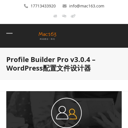
17713433920
info@mac163.com
Open
Close
mobile
mobile
Profile Builder Pro v3.0.4 –
menu
menu
WordPress配置文件设计器