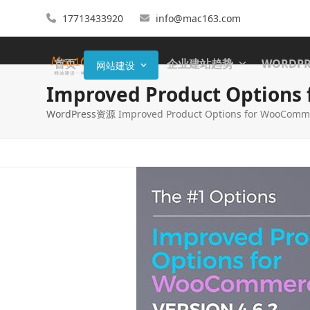
17713433920
info@mac163.com
首页
企业建站趋势
WORDP
网站建设
Improved Product Opti
WordPress资源
Improved Product Options for WooCom