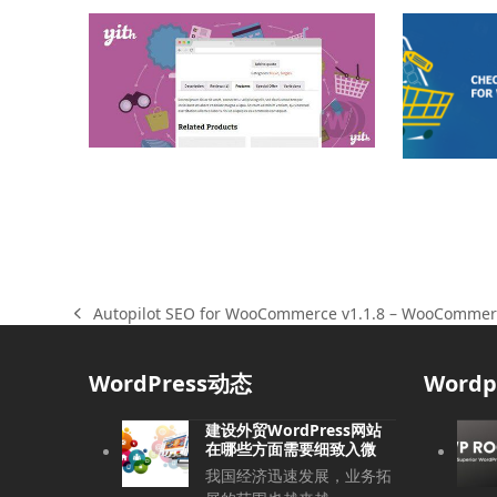
Autopilot SEO for WooCommerce v1.1.8 – WooC
上
一
篇
WordPress动态
Word
文
章:
建设外贸WordPress网站
在哪些方面需要细致入微
我国经济迅速发展，业务拓