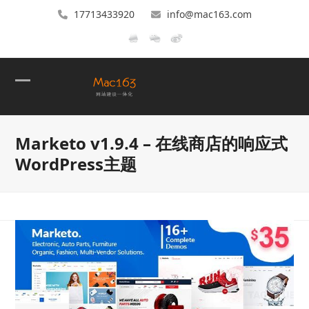
17713433920
info@mac163.com
Open
Close
mobile
mobile
Marketo v1.9.4 – 在线商店的响应式
menu
menu
WordPress主题