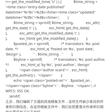
!== get_the_modified_time( 'U' ) ) {            $time_string = 
'<time class="entry-date published" 
datetime="%1$s">%2$s</time><time class="updated" 
datetime="%3$s">%4$s</time>';        }

        $time_string = sprintf( $time_string,            esc_attr( 
get_the_date( 'c' ) ),            esc_html( get_the_date() 
),            esc_attr( get_the_modified_date( 'c' ) 
),            esc_html( get_the_modified_date() )        );

        $posted_on = sprintf(            /* translators: %s: post 
date. */            esc_html_x( 'Posted on %s', 'post date', 
'design' ),            '' . $time_string . ''        );

        $byline = sprintf(            /* translators: %s: post author. 
*/            esc_html_x( 'by %s', 'post author', 'design' 
),            '<span class="author vcard">' . esc_html( 
get_the_author() ) . '</span>'        );

        echo '<span class="posted-on">' . $posted_on . 
'</span><span class="byline"> ' . $byline . '</span>'; // 
WPCS: XSS OK.

    }endif;
之后，我们编辑了主题的其他模板文件，这些文件缺少条目的作
者和日期信息。在这些模板文件中，我们在想要显示作者和日期
的位置添加了以下代码。