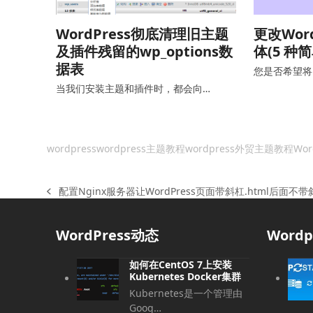
WordPress彻底清理旧主题
更改Wor
及插件残留的wp_options数
体(5 种
据表
您是否希望将 W
当我们安装主题和插件时，都会向…
wordpress
wordpress主题教程
wordpress外贸主题教程
Wor
配置Nginx服务器让WordPress页面带斜杠.html后面不
上
一
篇
WordPress动态
Word
文
章:
如何在CentOS 7上安装
Kubernetes Docker集群
Kubernetes是一个管理由
Goog…