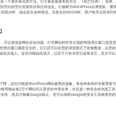
这可能是一个显而易见的方法。它主要是最基本的方法，《死亡白屏》。如果
看到空白的空白页面而没有任何信息。它被称为WordPress白屏死机，通
的某些部分时，就会发生这种情况。当发生此WSOD时，用户将无法登录到
口
窗口时，可以发现该网站存在问题。打开网站时经常出现的奇怪弹出窗口是恶
些弹出窗口都是安全的，它们还可以在您的浏览模式下收集数据，从您的
t将其发送给其他人。这些功能如此强大，以至于只有关闭它或单击它，您才可以
量突然下降，这也可能是WordPress网站被黑的迹象。有各种各样的专家黑客
le每周都会将2万个网站列入恶意软件黑名单，并且是一种安全的浏览工具
s的安全性，然后才能被Google阻止。您可以借助Google的安全工具检查您