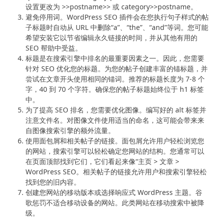
设置更改为 >>postname>> 或 category>>postname。
避免停用词。WordPress SEO 插件会在您执行句子样式的帖
子标题时自动从 URL 中删除“a”、“the”、“and”等词。您可能
希望安装它以节省编辑永久链接的时间，并从其他有用的
SEO 帮助中受益。
标题是在搜索引擎中排名的最重要因素之一。因此，您需要
针对 SEO 优化您的标题。为您的帖子创建丰富的锚标题，并
尝试在文章开头使用相同的锚词。推荐的标题长度为 7-8 个
字，40 到 70 个字符。确保您的帖子标题始终位于 h1 标签
中。
为了提高 SEO 排名，您需要优化图像。编写好的 alt 标签并
注意文件名。对图像文件使用适当的命名，这可能会带来来
自图像搜索引擎的额外流量。
使用面包屑和相关帖子的链接。面包屑允许用户轻松浏览您
的网站，搜索引擎可以轻松确定您网站的结构。您通常可以
在页面顶部找到它们，它们看起来像“主页 > 文章 >
WordPress SEO。相关帖子的链接允许用户和搜索引擎轻松
找到您的旧内容。
创建您网站的移动版本或选择响应式 WordPress 主题。谷
歌惩罚不适合移动设备的网站。此类网站在移动搜索中被降
级。