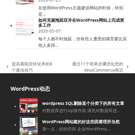
在使用WordPress主题建设网站的时候，特别
是…
如何克服拖延症并在WordPress网站上完成更
多工作
2020-05-07
每个人都不时拖延，但有些人遭受的痛苦要比其
他人多得…
提高着陆页转化率的8
通过11个简单步骤优化您的
上
下
个最佳技巧
WooCommerce商店
一
一
篇
篇
WordPress动态
文
文
章:
章:
wordpress SQL删除某个分类下的所有文章
对数据库进行sql操作前,请先对数据库进…
WordPress网站建的好这些因素理所当然
第一点：好的空间 企业WordPress…