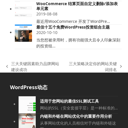
WooCommerce 结算页面自定义删除/添加表
单元素
2019-08-08
最近用WooCommerce 开发了WordPre…
最佳十五个免费WordPress投资组合主题
2020-10-10
当您想被录用时，拥有功能强大且令人印象深刻
的投资组…
三大关键因素助力品牌网站
三大策略决定你的网站关键
上
下
建设成功
词排名
一
一
篇
篇
WordPress动态
文
文
章:
章:
适用于您网站的最佳SSL测试工具
网站的SSL（安全套接字层）是一种标准的…
内链和外链在网站优化中的重要作用分析
从事网站优化的人员相信对于内链和外链这