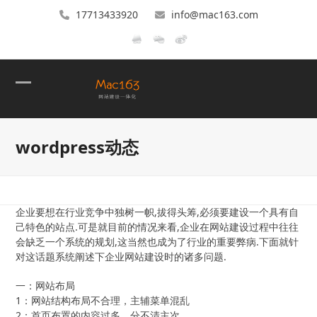
17713433920
info@mac163.com
Open
Close
mobile
mobile
wordpress动态
menu
menu
企业要想在行业竞争中独树一帜,拔得头筹,必须要建设一个具有自
己特色的站点.可是就目前的情况来看,企业在网站建设过程中往往
会缺乏一个系统的规划,这当然也成为了行业的重要弊病.下面就针
对这话题系统阐述下企业网站建设时的诸多问题.
一：网站布局
1：网站结构布局不合理，主辅菜单混乱
2：首页布置的内容过多，分不清主次