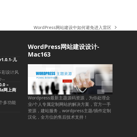
WordPress网站建设中如何避免进入雷区
下
一
篇
WordPress网站建设设计-
文
Mac163
章:
v1.0.1-儿
多彩设计风
心…
0.0 –
omla网上商
Wordpress最新主题源码资源，为你处理企
是一个多功能
业/个人专属定制网站的解决方案，官方一手
资源，建站服务，wordpress主题/插件定制
汉化，全方位的售后技术支持！