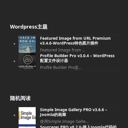
Wordpress主题
Featured Image from URL Premium
v3.4.6-WordPress特色图片插件
Featured Image from …
Profile Builder Pro v3.0.4 – WordPress
配置文件设计器
Profile Builder Pro是…
随机阅读
Simple Image Gallery PRO v3.6.6 –
Joomla的画廊
使用Simple Image Galle…
Sourcerer PRO v8.2.0-插入Joomla代码的