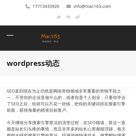
17713433920
info@mac163.com
Open
Close
mobile
mobile
wordpress动态
menu
menu
SEO直到现在为止仍然是网络营销领域非常重要的营销手段之
一，不管你的企业是做什么的，或者你是个人创业，只要你学会
了SEO之后，你就可以不花一块钱，把你的关键词排在搜索引擎
前面，获得海量的精准目标客户。
今天继续分享搜索引擎算法的演变过程，在SEO领域，算法一直
都是站长们头疼的事情，而且非常多的站长心里都很浮躁，每天
都想去研究搜索引擎的算法，找漏洞做快速排名，做黑帽钻搜索