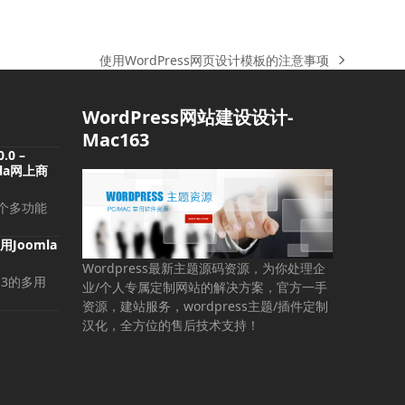
使用WordPress网页设计模板的注意事项
下
一
篇
WordPress网站建设设计-
文
Mac163
章:
0.0 –
omla网上商
是一个多功能
 通用Joomla
Wordpress最新主题源码资源，为你处理企
la 3的多用
业/个人专属定制网站的解决方案，官方一手
资源，建站服务，wordpress主题/插件定制
汉化，全方位的售后技术支持！