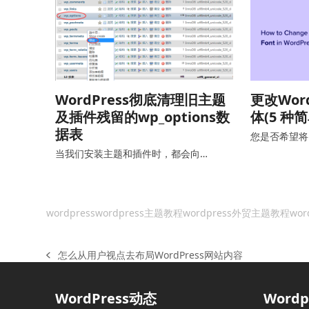
WordPress彻底清理旧主题
更改Wor
及插件残留的wp_options数
体(5 种
据表
您是否希望将 W
当我们安装主题和插件时，都会向…
wordpress
wordpress主题教程
wordpress外贸主题教程
wor
怎么从用户视点去布局WordPress网站内容
上
一
篇
WordPress动态
Word
文