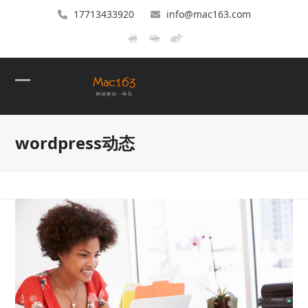
17713433920
info@mac163.com
Open
Close
mobile
mobile
wordpress动态
menu
menu