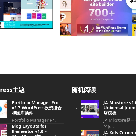
press主题
随机阅读
Portfolio Manager Pro
JA Mixstore v1.
v2.7-WordPress投资组合
Universal Jo
和图库插件
店模板
Portfolio Manager Pr…
JA Mixstore
Blog Layouts for
的Jo…
Elementor v1.0 –
JA Kids Corner 